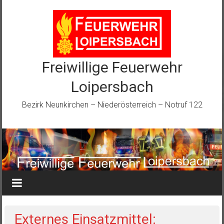
Zum
Inhalt
springen
Freiwillige Feuerwehr
Loipersbach
Bezirk Neunkirchen – Niederösterreich – Notruf 122
Externes Einsatzmittel: