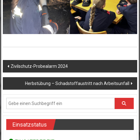
Beitragsnavigation
Zivilschutz-Probealarm 2024
Herbstübung – Schadstoffaustritt nach Arbeitsunfall
Einsatzstatus