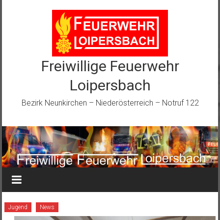
Zum
Inhalt
springen
Freiwillige Feuerwehr
Loipersbach
Bezirk Neunkirchen – Niederösterreich – Notruf 122
Jugend
News