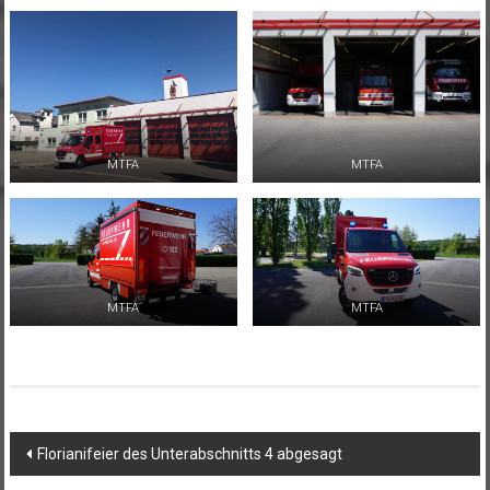
MTFA
MTFA
MTFA
MTFA
Beitragsnavigation
Florianifeier des Unterabschnitts 4 abgesagt