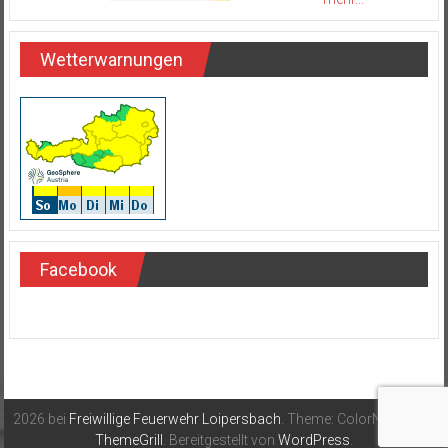
Wetterwarnungen
Facebook
2026 bei
Freiwillige Feuerwehr Loipersbach
. Theme: ColorNews von
ThemeGrill
. Bereitgestellt von
WordPress
.