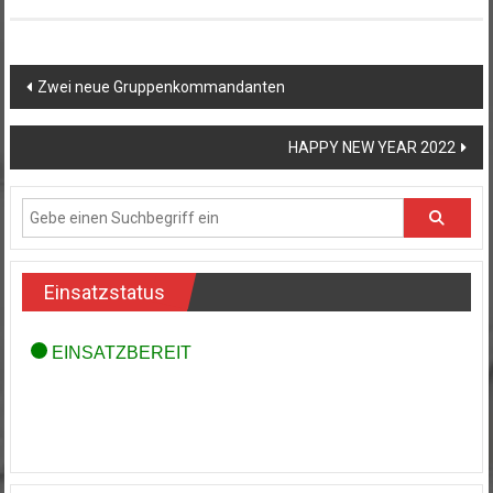
Beitragsnavigation
Zwei neue Gruppenkommandanten
HAPPY NEW YEAR 2022
Einsatzstatus