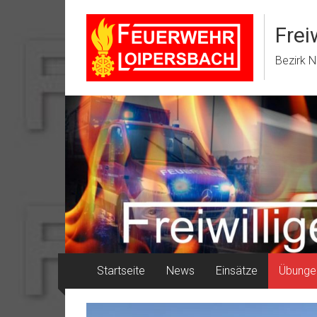
Zum
Inhalt
Frei
springen
Bezirk N
Startseite
News
Einsätze
Übunge