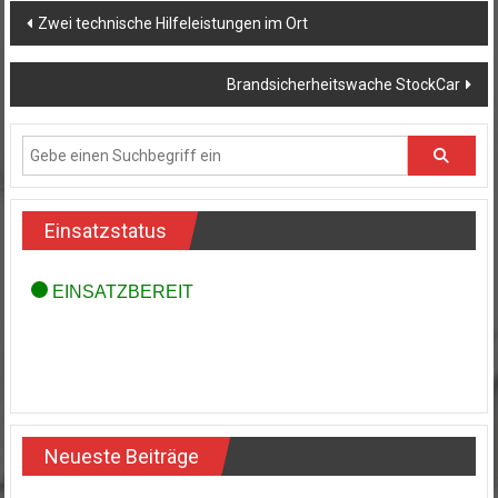
Beitragsnavigation
Zwei technische Hilfeleistungen im Ort
Brandsicherheitswache StockCar
Einsatzstatus
Neueste Beiträge