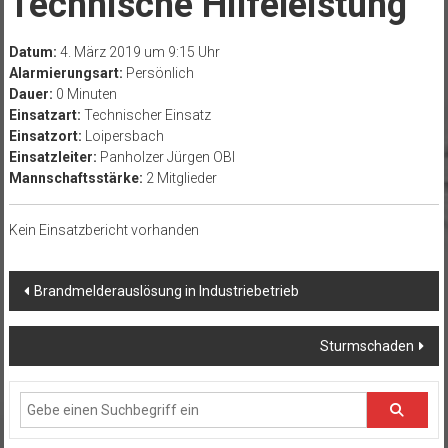
Technische Hilfeleistung
Datum:
4. März 2019 um 9:15 Uhr
Alarmierungsart:
Persönlich
Dauer:
0 Minuten
Einsatzart:
Technischer Einsatz
Einsatzort:
Loipersbach
Einsatzleiter:
Panholzer Jürgen OBI
Mannschaftsstärke:
2 Mitglieder
Kein Einsatzbericht vorhanden
Beitragsnavigation
Brandmelderauslösung in Industriebetrieb
Sturmschaden