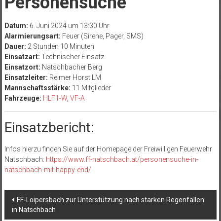
Personensuche
Datum:
6. Juni 2024 um 13:30 Uhr
Alarmierungsart:
Feuer (Sirene, Pager, SMS)
Dauer:
2 Stunden 10 Minuten
Einsatzart:
Technischer Einsatz
Einsatzort:
Natschbacher Berg
Einsatzleiter:
Reimer Horst LM
Mannschaftsstärke:
11 Mitglieder
Fahrzeuge:
HLF1-W
,
VF-A
Einsatzbericht:
Infos hierzu finden Sie auf der Homepage der Freiwilligen Feuerwehr
Natschbach:
https://www.ff-natschbach.at/personensuche-in-
natschbach-mit-happy-end/
Beitragsnavigation
FF-Loipersbach zur Unterstützung nach starken Regenfällen
in Natschbach