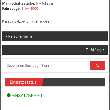
Mannschaftsstärke:
6 Mitglieder
Fahrzeuge:
TLFA-4000
Kein Einsatzbericht vorhanden
Beitragsnavigation
Personensuche
Türöffung
Einsatzstatus