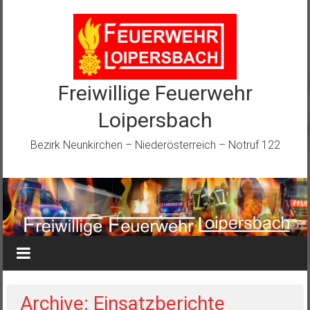
Zum
Inhalt
springen
Freiwillige Feuerwehr
Loipersbach
Bezirk Neunkirchen – Niederösterreich – Notruf 122
Archive: Einsatzberichte