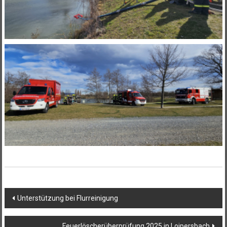
Beitragsnavigation
Unterstützung bei Flurreinigung
Feuerlöscherüberprüfung 2025 in Loipersbach