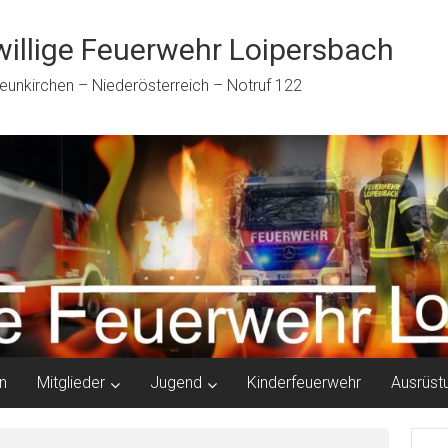
willige Feuerwehr Loipersbach
eunkirchen – Niederösterreich – Notruf 122
n
Mitglieder
Jugend
Kinderfeuerwehr
Ausrüst