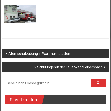
Beitragsnavigation
Atemschutzübung in Wartmannstetten
2 Schulungen in der Feuerwehr Loipersbach
Einsatzstatus