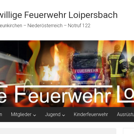
willige Feuerwehr Loipersbach
eunkirchen – Niederösterreich – Notruf 122
n
Mitglieder
Jugend
Kinderfeuerwehr
Ausrüst