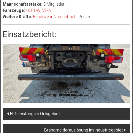
Mannschaftsstärke:
5 Mitglieder
Fahrzeuge:
HLF1-W
,
VF-A
Weitere Kräfte:
Feuerwehr Natschbach
, Polizei
Einsatzbericht:
Beitragsnavigation
Hilfeleistung im Ortsgebiet
Brandmelderauslösung im Industriegebiet