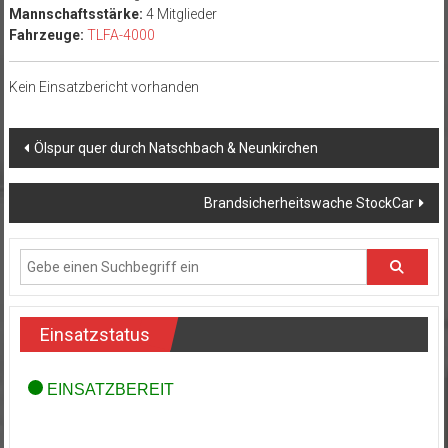
Mannschaftsstärke:
4 Mitglieder
Fahrzeuge:
TLFA-4000
Kein Einsatzbericht vorhanden
Beitragsnavigation
Ölspur quer durch Natschbach & Neunkirchen
Brandsicherheitswache StockCar
Einsatzstatus