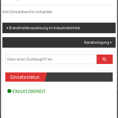
Kein Einsatzbericht vorhanden
Beitragsnavigation
Brandmelderauslösung im Industriebetrieb
Kanalreinigung
Einsatzstatus