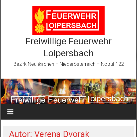
Zum
Inhalt
springen
Freiwillige Feuerwehr
Loipersbach
Bezirk Neunkirchen – Niederösterreich – Notruf 122
Autor:
Verena Dvorak