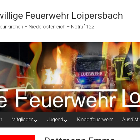
willige Feuerwehr Loipersbach
eunkirchen – Niederösterreich – Notruf 122
n
Mitglieder
Jugend
Kinderfeuerwehr
Ausrüst