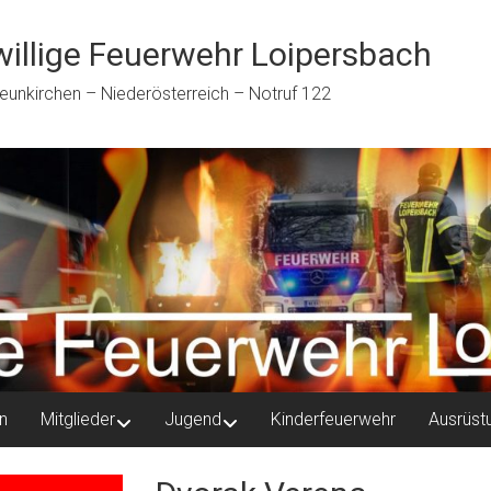
willige Feuerwehr Loipersbach
eunkirchen – Niederösterreich – Notruf 122
n
Mitglieder
Jugend
Kinderfeuerwehr
Ausrüst