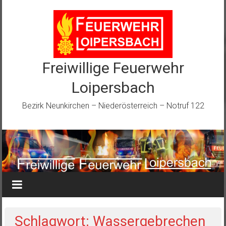
Zum
Inhalt
springen
Freiwillige Feuerwehr
Loipersbach
Bezirk Neunkirchen – Niederösterreich – Notruf 122
Schlagwort: Wassergebrechen